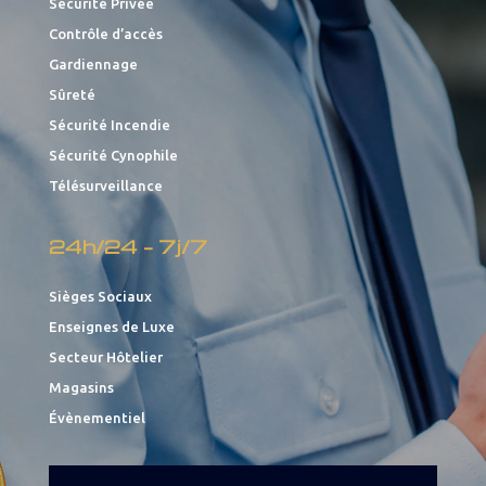
Sécurité Privée
Contrôle d’accès
Gardiennage
Sûreté
Sécurité Incendie
Sécurité Cynophile
Télésurveillance
24h/24 – 7j/7
Sièges Sociaux
Enseignes de Luxe
Secteur Hôtelier
Magasins
Évènementiel